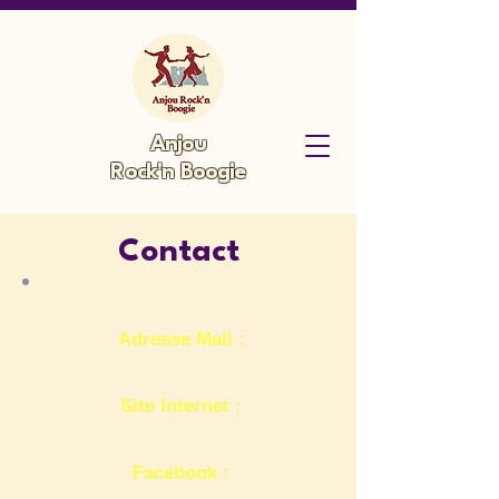
Anjou
Rock'n Boogie
Contact
Adresse Mail :
Anjourocknboogie@gmail.com
Site Internet :
https://www.anjourocknboogie.fr/
Facebook :