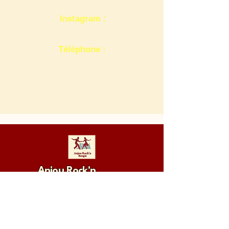
Anjou Rock'n Boogie
Instagram :
Anjourocknboogie
​Téléphone :
​06
63 80 51 99
Tess
06 87 21 78 14
JP
Anjou Rock'n
Boogie