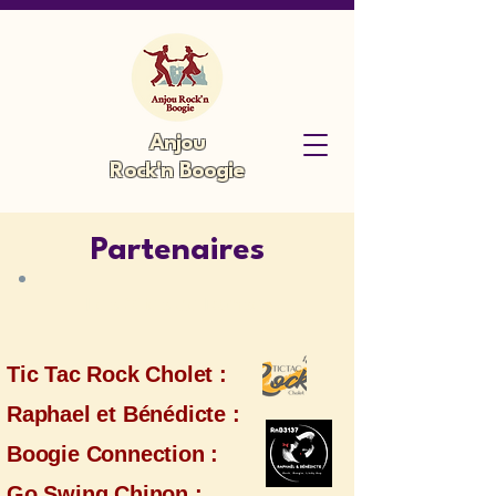
Anjou
Rock'n Boogie
Partenaires
Les Sites de Danse
Tic Tac Rock Cholet :
Raphael et Bénédicte :
Boogie Connection :
Go Swing Chinon :